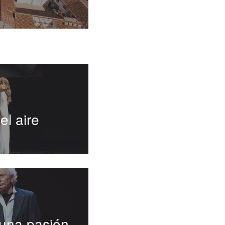
el aire
 una pasión