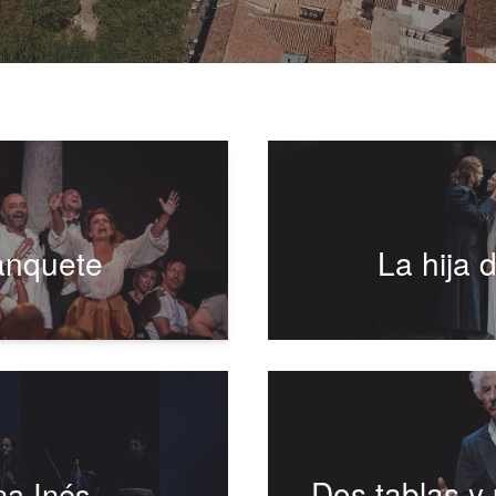
anquete
La hija d
Dos tablas y
na Inés