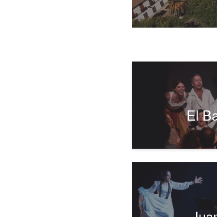
El B
Jua